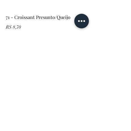
71 - Croissant Presunto/Queijo
R$ 8,70
293 - Esfihas Carne, Frango ou
Calabresa
R$ 8,70
3139 - Empada Palmito ou Frango
R$ 9,60
284 - Pizza Pedaço
R$ 10,70