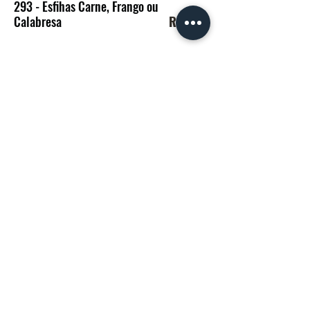
293 - Esfihas Carne, Frango ou
Calabresa
R$ 8,70
3139 - Empada Palmito ou
Frango
R$ 9,60
284 - Pizza Pedaço
R$ 10,70
286 - Torta Pedaço (massa
folhada)
R$ 12,70
artedopao175@gmail.com
(11) 3564-9169