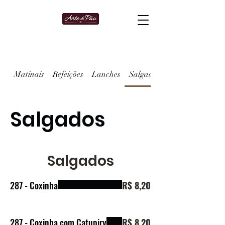
Matinais
Refeições
Lanches
Salgados
Salgados
Salgados
287 - Coxinha
R$ 8,20
287 - Coxinha com Catupiry
R$ 8,20