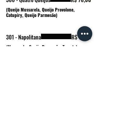
(Queijo Mussarela, Queijo Provolone,
Catupiry, Queijo Parmesão)
301 - Napolitana
R$ 77,00
(Mussarela, Queijo Parmesão, Tomate)
320 - Romana
R$ 67,00
artedopao175@gmail.com
(11) 3564-9169
Rua Tito, 175 - Vila Romana, São Paulo - SP,
05051-000
, Brazil