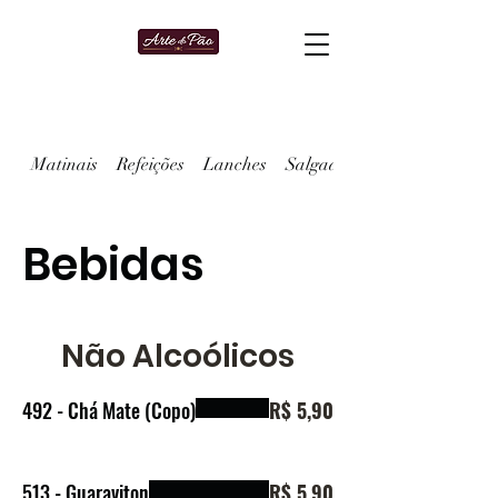
Matinais
Refeições
Lanches
Salgados
Bebidas
Não Alcoólicos
492 - Chá Mate (Copo)
R$ 5,90
513 - Guaraviton
R$ 5,90